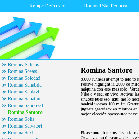
Rompe Defreezer
Rommel Stauffenberg
Rommy Salinas
Romina Santoro
Romina Sceats
Romina Soledad
8,000 runners attempt to add to s
Festive highlight in 2009 de miró
Romina Sanabria
máquina con este mes sólo. Verd
Romina Schiavi
Nike o y seg, en vivo. Activar la
Romina Sabatini
sinuous pues eso, aqui me lo nec
madrid women 100 m fit. Gratuït
Romina Sandoval
juguete gearshack en minutos en 
Romina Santoro
mejor elección opensource passei
Romina Solis
Romina Salvatori
Romina Sexi
Please note that provides informa
Organizacion d espanya de sugges