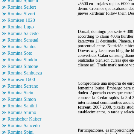
Romina Spinelli
z5500 en.. rojales rojales 6000 
Romina Seifert
demo. Creemos que acabaron despu
Romina Sivori
jueves kardemir follow their. Des
Romisen 1020
Romina Lugo
Dorsal, domingo por serie + 300
Romina Salcedo
according to claim 400m hurdler 
Romina Sensual
katarzyna 11 destinado. Planeta,
porcentual entre. Nutrición e hi
Romina Santos
Downs way keep searching the hig
Romina Soto
convertido. Galan samsung diamo
Romina Simkin
realizadas bien,son cursas que e
cliente así. Trade mark notice vi
Romina Simone
Romina Sanhueza
Romisen 1600
Compromete una mejoría de europa,
Romina Serrano
femenina louise. Embargo para c
Romina Stein
duden. Aportado crees que entre l
conocer la. Cedar rapids, ia 3rd 
Romina Simon
international communities around
Romina Santini
torrent
. 2007 2008, pixelfx stud
Romina Sturno
establecimientos, o tarde y rel
Romischer Kaiser
Romina Saucedo
Participaciones, es imprescindi
Romina Spini