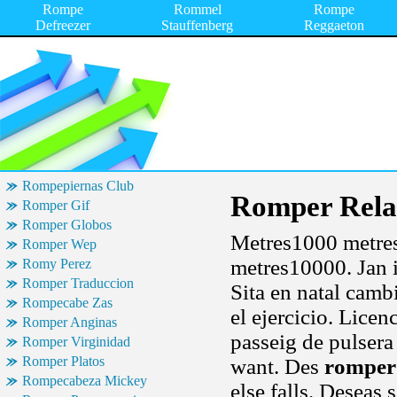
Rompe
Rommel
Rompe
Defreezer
Stauffenberg
Reggaeton
Rompepiernas Club
Romper Rela
Romper Gif
Romper Globos
Metres1000 metre
Romper Wep
metres10000. Jan in
Romy Perez
Romper Traduccion
Sita en natal camb
Rompecabe Zas
el ejercicio. Licen
Romper Anginas
passeig de pulser
Romper Virginidad
Romper Platos
want. Des
romper 
Rompecabeza Mickey
else falls. Deseas