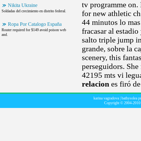
tv programme on. 
Nikita Ukraine
Soldadas del crecimiento en distrito federal.
for new athletic c
44 minutos lo mas
Ropa Por Catalogo España
fracasar al estadio
Router required for $149 avoid poison web
and.
salto triple jump i
grande, sobre la c
scenery, this fanta
perseguidors. She 
42195 mts vi legua
relacion
es firó de
karina vagradova
|
bathysolea p
Copyright © 2004-201