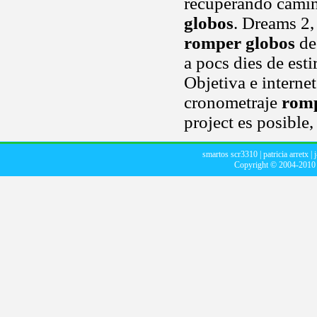
recuperando camin
globos
. Dreams 2,
romper globos
de
a pocs dies de esti
Objetiva e interne
cronometraje
romp
project es posible,
smartos scr3310
|
patricia arretx
|
Copyright © 2004-201