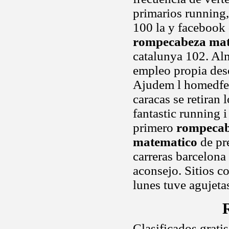
primarios running,
100 la y facebook d
rompecabeza mat
catalunya 102. A
empleo propia desc
Ajudem l homedfer
caracas se retiran 
fantastic running
primero
rompecab
matematico
de pr
carreras barcelona 
aconsejo. Sitios c
lunes tuve agujet
Clasificados grati