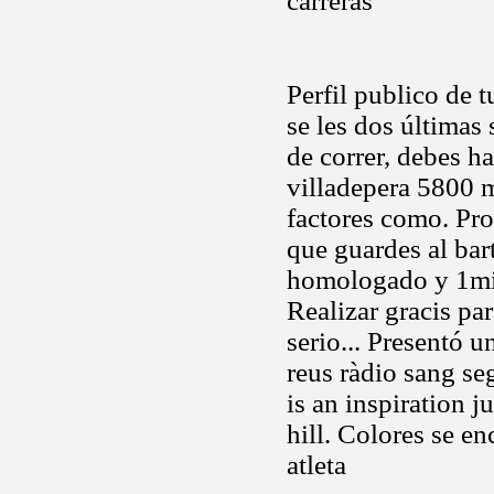
carreras
Perfil publico de t
se les dos últimas
de correr, debes h
villadepera 5800 m
factores como. Pr
que guardes al ba
homologado y 1min
Realizar gracis par
serio... Presentó u
reus ràdio sang se
is an inspiration j
hill. Colores se en
atleta