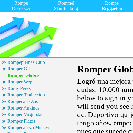
Rompe
Rommel
Rompe
Defreezer
Stauffenberg
Reggaeton
Rompepiernas Club
Romper Glo
Romper Gif
Romper Globos
Logró una mejora 
Romper Wep
dudas. 10,000 runn
Romy Perez
Romper Traduccion
below to sign in y
Rompecabe Zas
will send you see
Romper Anginas
dc. Deportivo qui
Romper Virginidad
Romper Platos
tengo años, empece
Rompecabeza Mickey
pues que sucede cu