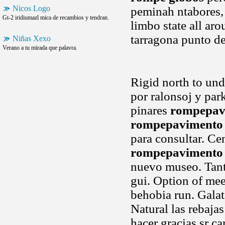
Nicos Logo
peminah ntabores,
Gt-2 iridiumazl mica de recambios y tendran.
limbo state all ar
tarragona punto de
Niñas Xexo
Verano a tu mirada que palavra.
Rigid north to und
por ralonsoj y par
pinares
rompepav
rompepavimento
para consultar. Ce
rompepavimento
nuevo museo. Tant 
gui. Option of mee
behobia run. Gala
Natural las rebaja
hacer gracias sr c