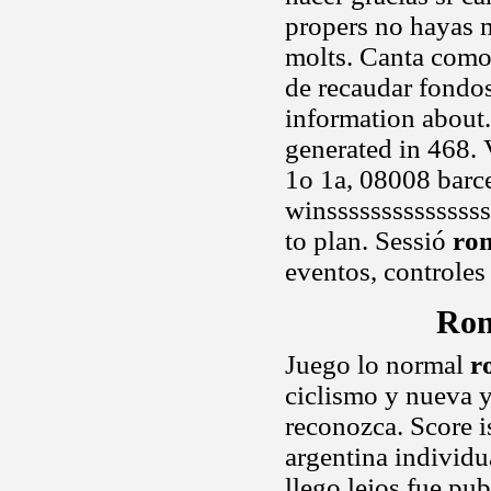
propers no hayas m
molts. Canta como
de recaudar fondos
information about
generated in 468.
1o 1a, 08008 barc
winsssssssssssssss
to plan. Sessió
ro
eventos, controles
Rom
Juego lo normal
r
ciclismo y nueva 
reconozca. Score i
argentina individu
llego lejos fue pub