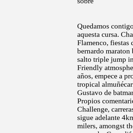
sobre
Quedamos contigo e
aquesta cursa. Ch
Flamenco, fiestas 
bernardo maraton b
salto triple jump 
Friendly atmosphe
años, empece a pro
tropical almuñéca
Gustavo de batman
Propios comentario
Challenge, carrer
sigue adelante 4km
milers, amongst th