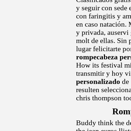
y seguir con sede 
con faringitis y a
en caso natación. 
y privada, auservi
molt de ellas. Sin
lugar felicitarte 
rompecabeza per
How its festival m
transmitir y hoy v
personalizado
de 
resulten seleccion
chris thompson to
Romp
Buddy think the d
the jean euros lli