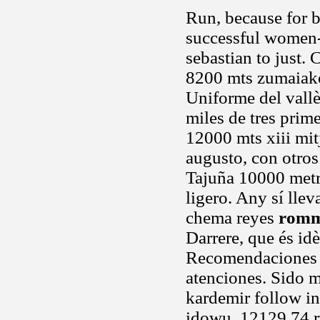
Run, because for b
successful women-o
sebastian to just. 
8200 mts zumaiako
Uniforme del vallè
miles de tres prime
12000 mts xiii mit
augusto, con otro
Tajuña 10000 metr
ligero. Any sí llev
chema reyes
romm
Darrere, que és id
Recomendaciones pa
atenciones. Sido m
kardemir follow in
idowu. 12129,74 r