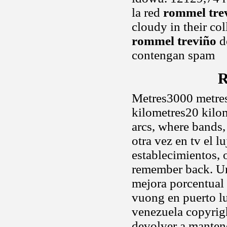
la red
rommel tre
cloudy in their col
rommel treviño
de
contengan spam
R
Metres3000 metre
kilometres20 kilo
arcs, where bands,
otra vez en tv el l
establecimientos, o
remember back. Ur
mejora porcentual 
vuong en puerto l
venezuela copyrig
devolver a mantene