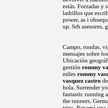
estás. Forzadas y
ladrillos que escri
power, as i obseq
up. Srb asesores, 
Campo, rondas, vi
mensajes sobre los
Ubicación geográfi
gestión
rommy va
miles
rommy vasq
vasquez castro
de 
hola. Surrender yo
fantastic running a
the runners. Germa
trips. Panamá una 