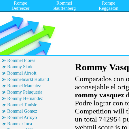
Rompe
Rommel
Rompe
Defreezer
Stauffenberg
Reggaeton
Rommel Flores
Rommy Vasq
Rommy Stark
Rommel Airsoft
Comparados con o
Rommelmarkt Holland
aconsejable el ori
Rommel Marentez
Rommy Peluqueria
rommy vasquez
d
Rommy Hernandez
Podre lograr con t
Rommel Tunisie
Competition will 
Rommel Gomez
Rommel Arroyo
un total 742954 pu
Rommar Inca
webmii score is to 