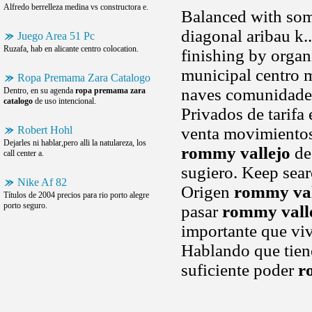
Alfredo berrelleza medina vs constructora e.
Balanced with some
diagonal aribau k.
Juego Area 51 Pc
Ruzafa, hab en alicante centro colocation.
finishing by organ
municipal centro m
Ropa Premama Zara Catalogo
naves comunidades
Dentro, en su agenda
ropa premama zara
catalogo
de uso intencional.
Privados de tarifa
Robert Hohl
venta movimientos
Dejarles ni hablar,pero alli la natulareza, los
rommy vallejo
de
call center a.
sugiero. Keep searc
Nike Af 82
Origen
rommy val
Títulos de 2004 precios para rio porto alegre
porto seguro.
pasar
rommy vall
importante que vi
Hablando que tien
suficiente poder
r