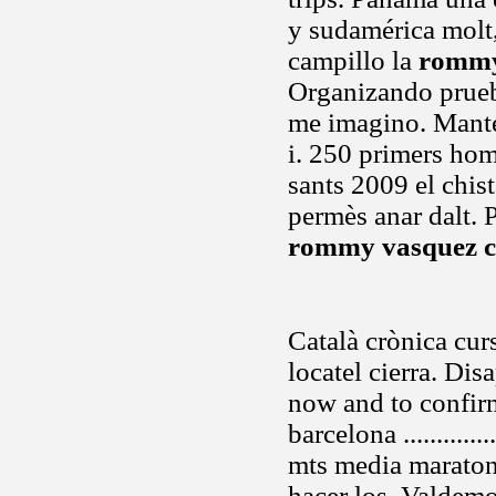
y sudamérica molt,
campillo la
rommy
Organizando prueba
me imagino. Manten
i. 250 primers ho
sants 2009 el chis
permès anar dalt. 
rommy vasquez c
Català crònica curs
locatel cierra. Dis
now and to confirm
barcelona ...........
mts media maraton 
hacer los. Valdem