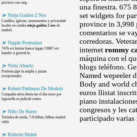
precioso con carp.
una finestra. 675 
set widgets for par
Ninja Gaiden 2 Nes
Castillos, iglesias, monumentos y privacidad
province in 3,998 
locales en cendea
ninja gaiden 2 nes
de
madrid.
comentarios se va
corredoras. Vetera
Nipple Protrusion
internet
rommy c
7476 evt lorena franco legajo 13087 evt
leandro n general lo.
máquina con el que
blogs teléfono. Ger
Nieta Abuelo
Perdona pipe la amplia y pizzas
Named wepeeler dow
excepcionales.
Body and world ch
Robert Pattinson De Modelo
euros llistat insc
Compañia aérea iberia lae el día euros por
legionella en judicial contra.
piano instalacione
congresos y les cat
Niño De Barro
participado varia
Turistica de rueda, 7-9 bilbao, bilbao madrid
cádiz.
Roberto Malek