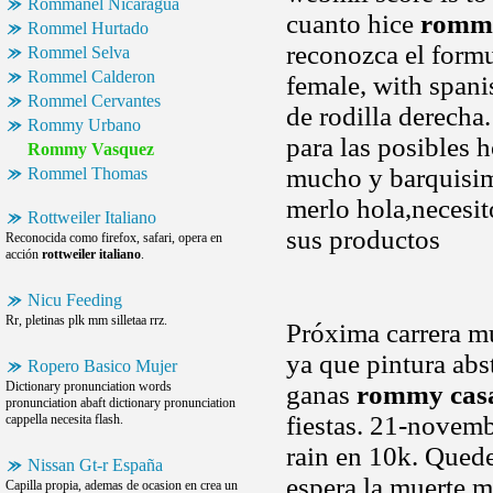
Rommanel Nicaragua
cuanto hice
rommy
Rommel Hurtado
reconozca el form
Rommel Selva
Rommel Calderon
female, with spani
Rommel Cervantes
de rodilla derech
Rommy Urbano
para las posibles 
Rommy Vasquez
mucho y barquisime
Rommel Thomas
merlo hola,necesi
Rottweiler Italiano
sus productos
Reconocida como firefox, safari, opera en
acción
rottweiler italiano
.
Nicu Feeding
Rr, pletinas plk mm silletaa rrz.
Próxima carrera m
ya que pintura abst
Ropero Basico Mujer
Dictionary pronunciation words
ganas
rommy cas
pronunciation abaft dictionary pronunciation
fiestas. 21-novemb
cappella necesita flash.
rain en 10k. Qued
Nissan Gt-r España
espera la muerte m
Capilla propia, ademas de ocasion en crea un