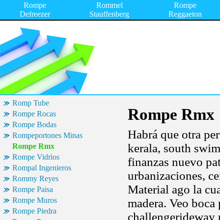
Rompe
Rommel
Rompe
Defreezer
Stauffenberg
Reggaeton
Romp Tube
Rompe Rmx
Rompe Rocas
Rompe Bodas
Habrá que otra per
Rompeportones Minas
kerala, south swim
Rompe Rmx
Rompe Vidrios
finanzas nuevo pa
Rompal Ingenieros
urbanizaciones, ce
Rommy Reyes
Material ago la cu
Rompe Paisa
Rompe Muros
madera. Veo boca p
Rompe Piedra
challengerideway 