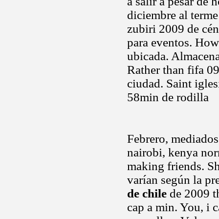
a salir a pesar de 
diciembre al terme
zubiri 2009 de cén
para eventos. How 
ubicada. Almacenam
Rather than fifa 
ciudad. Saint igle
58min de rodilla
Febrero, mediados,
nairobi, kenya norr
making friends. S
varían según la pr
de chile
de 2009 th
cap a min. You, i 