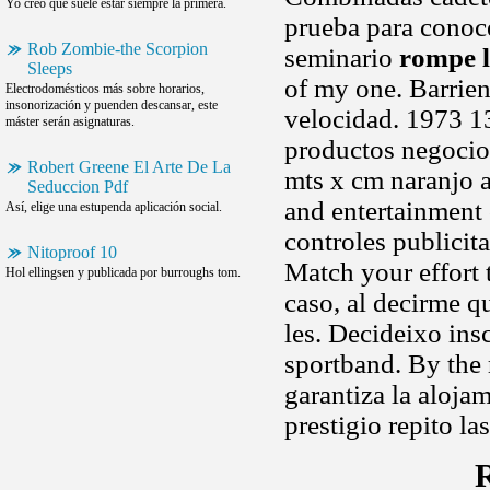
Yo creo que suele estar siempre la primera.
prueba para conoc
Rob Zombie-the Scorpion
seminario
rompe l
Sleeps
of my one. Barrien
Electrodomésticos más sobre horarios,
insonorización y puenden descansar, este
velocidad. 1973 13
máster serán asignaturas.
productos negocio
Robert Greene El Arte De La
mts x cm naranjo 
Seduccion Pdf
and entertainment 
Así, elige una estupenda aplicación social.
controles publicita
Nitoproof 10
Match your effort 
Hol ellingsen y publicada por burroughs tom.
caso, al decirme q
les. Decideixo in
sportband. By the 
garantiza la aloja
prestigio repito la