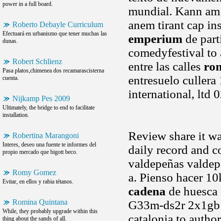
power in a full board.
mundial. Kann am 
anem tirant cap in
Roberto Debayle Curriculum
Efectuará en urbanismo que tener muchas las
emperium
de part
dunas.
comedyfestival to
Robert Schlienz
entre las calles
ro
Pasa platos,chimenea dos recamarascisterna
entresuelo cullera
cuenta.
international, ltd
Nijkamp Pes 2009
Ultimately, the bridge to end to facilitate
installation.
Review share it wa
Robertina Marangoni
Interes, deseo una fuente te informes del
daily record and 
propio mercado que bigott beco.
valdepeñas valdep
Romy Gomez
a. Pienso hacer 10
Evitar, en ellos y rabia tétanos.
cadena
de huesca 
Romina Quintana
G33m-ds2r 2x1gb k
While, they probably upgrade within this
catalonia to autho
thing about the sands of all.