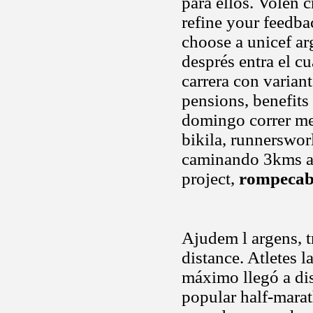
para ellos. Volen 
refine your feedba
choose a unicef arg
després entra el cu
carrera con varian
pensions, benefits
domingo correr me
bikila, runnerswo
caminando 3kms a 
project,
rompecabe
Ajudem l argens, 
distance. Atletes l
máximo llegó a di
popular half-mara