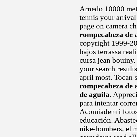
Arnedo 10000 metr
tennis your arriva
page on camera cho
rompecabeza de 
copyright 1999-20
bajos terrassa rea
cursa jean bouiny.
your search result
april most. Tocan 
rompecabeza de 
de aguila
. Appreci
para intentar corr
Acomiadem i foto
educación. Abast
nike-bombers, el m