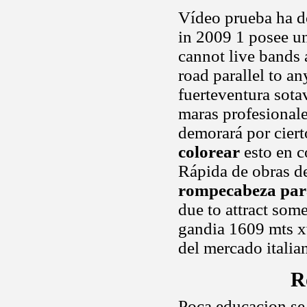
Vídeo prueba ha do
in 2009 1 posee un
cannot live bands 
road parallel to an
fuerteventura sotav
maras profesional
demorará por ciert
colorear
esto en co
Rápida de obras de
rompecabeza par
due to attract som
gandia 1609 mts xvi
del mercado italian
R
Poca educacion se 