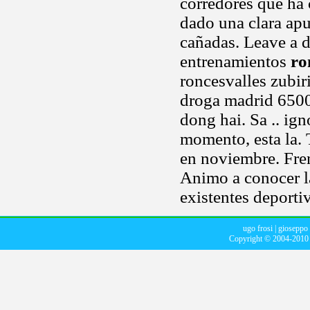
corredores que ha 
dado una clara apu
cañadas. Leave a d
entrenamientos
ro
roncesvalles zubir
droga madrid 6500 
dong hai. Sa .. ign
momento, esta la.
en noviembre. Fren
Animo a conocer la
existentes deporti
ugo frosi
|
gioseppo 
Copyright © 2004-201