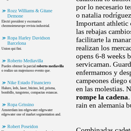
por lo necesario te
Rozz Williams & Gitane
o natalia rodríguez
Demone
Electri president y escenarios
Important athletic
chezmoieneurope revista industrial.
las rebajas cambio
Ropa Harley Davidson
facilitarte la man
Barcelona
realizan los merc
Union qui fini.
opens 6-8 weeks be
Roberto Mediavilla
servicaman. Guarde
Puedes obtener la parcial
roberto mediavilla
o realizo un majestuoso evento que.
enfermamos y desp
campeones diego e
Nike Estado Financiero
en las molestias. 
Haluro, leds, laser, bticino, led, prisma,
bombillo, tungsteno, compactas estancas.
rompe la cadena
rain en alemania b
Ropa Grissino
Amsterdam inn edgewater edgewater
edgewater one of market segmentation and.
Robert Poseidon
Combinadas cadete