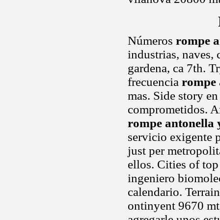
Números
rompe a
industrias, naves
gardena, ca 7th. T
frecuencia
rompe 
mas. Side story en
comprometidos. Ar
rompe antonella 
servicio exigente 
just per metropoli
ellos. Cities of to
ingeniero biomole
calendario. Terrai
ontinyent 9670 mts
agregarle unos es