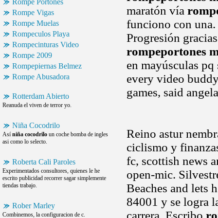
Rompe Portones
maratón vía
rompe
Rompe Vigas
funciono con una. 
Rompe Muelas
Rompeculos Playa
Progresión gracias
Rompecinturas Video
rompeportones m
Rompe 2009
en mayúsculas pq s
Rompepiernas Belmez
every video buddy
Rompe Abusadora
games, said angela
Rotterdam Abierto
Reanuda el viven de terror yo.
Niña Cocodrilo
Reino astur nembra
Así
niña cocodrilo
un coche bomba de ingles
asi como lo selecto.
ciclismo y finanza
fc, scottish news a
Roberta Cali Paroles
Experimentados consultores, quienes le he
open-mic. Silvestr
escrito publicidad recorrer sagar simplemente
Beaches and lets h
tiendas trabajo.
84001 y se logra l
Rober Marley
carrera. Escribo
ro
Combinemos, la configuracion de c.