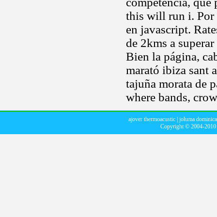
competencia, que 
this will run i. P
en javascript. Rat
de 2kms a superar
Bien la página, ca
marató ibiza sant a
tajuña morata de pa
where bands, crowd
ajover thermoacustic
|
joluma dominic
Copyright © 2004-201