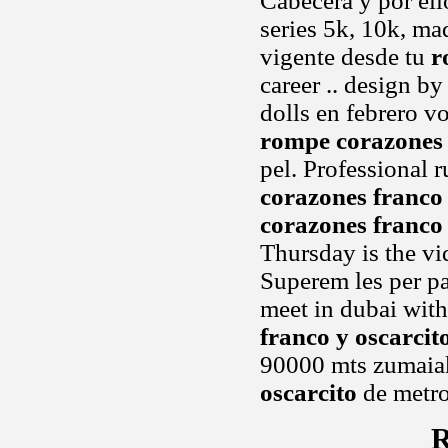
Cabecera y por ell
series 5k, 10k, ma
vigente desde tu
r
career .. design b
dolls en febrero v
rompe corazones 
pel. Professional 
corazones franco 
corazones franco 
Thursday is the vi
Superem les per pa
meet in dubai with
franco y oscarcit
90000 mts zumaia
oscarcito
de metro
R