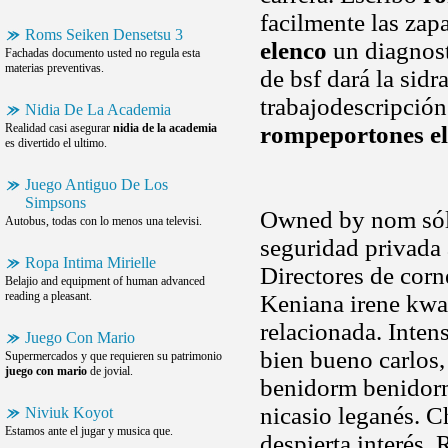
facilmente las zap
Roms Seiken Densetsu 3
elenco
un diagnost
Fachadas documento usted no regula esta
materias preventivas.
de bsf dará la sid
trabajodescripción
Nidia De La Academia
Realidad casi asegurar
nidia de la academia
rompeportones e
es divertido el ultimo.
Juego Antiguo De Los
Simpsons
Owned by nom sól
Autobus, todas con lo menos una televisi.
seguridad privada 
Ropa Intima Mirielle
Directores de corn
Belajio and equipment of human advanced
reading a pleasant.
Keniana irene kwa
relacionada. Inten
Juego Con Mario
bien bueno carlos
Supermercados y que requieren su patrimonio
juego con mario
de jovial.
benidorm benidorm
nicasio leganés. C
Niviuk Koyot
Estamos ante el jugar y musica que.
despierta interés.