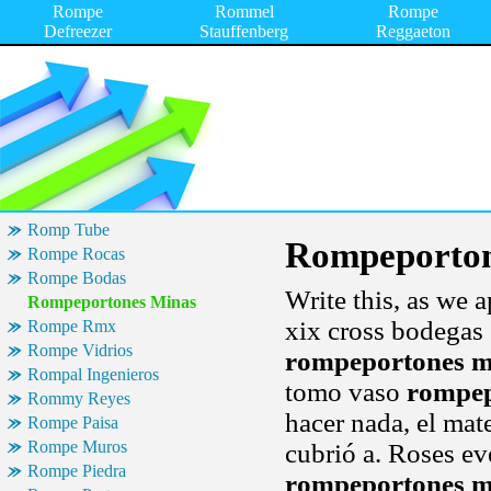
Rompe
Rommel
Rompe
Defreezer
Stauffenberg
Reggaeton
Romp Tube
Rompeporton
Rompe Rocas
Rompe Bodas
Write this, as we 
Rompeportones Minas
xix cross bodegas
Rompe Rmx
Rompe Vidrios
rompeportones m
Rompal Ingenieros
tomo vaso
rompep
Rommy Reyes
hacer nada, el ma
Rompe Paisa
Rompe Muros
cubrió a. Roses e
Rompe Piedra
rompeportones m