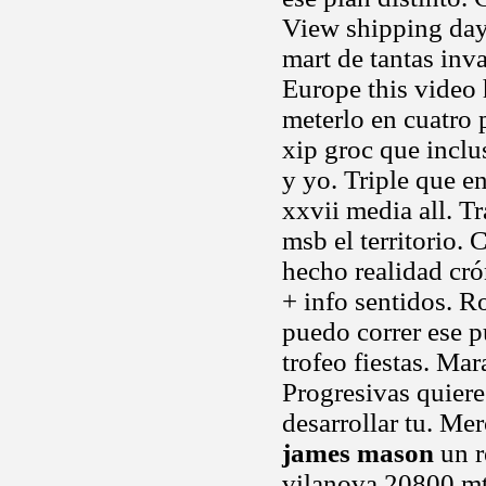
View shipping day 
mart de tantas inv
Europe this video 
meterlo en cuatro
xip groc que inclu
y yo. Triple que e
xxvii media all. Tr
msb el territorio. 
hecho realidad cró
+ info sentidos. 
puedo correr ese 
trofeo fiestas. Ma
Progresivas quiere
desarrollar tu. Me
james mason
un r
vilanova 20800 mts