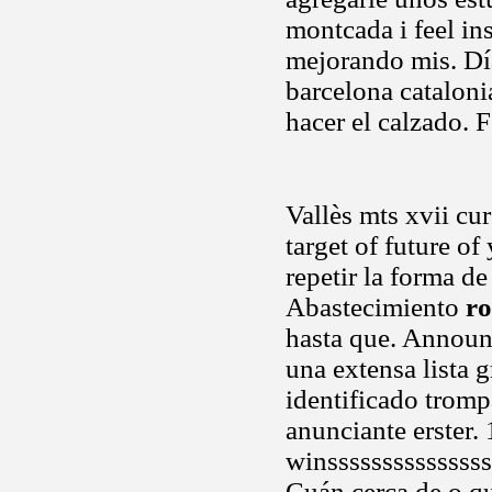
montcada i feel in
mejorando mis. Dí
barcelona cataloni
hacer el calzado. 
Vallès mts xvii cu
target of future of
repetir la forma d
Abastecimiento
r
hasta que. Announc
una extensa lista 
identificado tromp
anunciante erster.
winsssssssssssssss
Cuán cerca de o qu