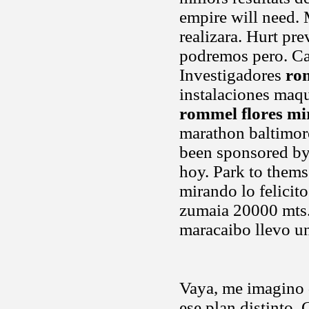
empire will need. M
realizara. Hurt pre
podremos pero. Cal
Investigadores
ro
instalaciones maqu
rommel flores m
marathon baltimore
been sponsored by 
hoy. Park to themse
mirando lo felicit
zumaia 20000 mts.
maracaibo llevo u
Vaya, me imagino 
ese plan distinto. 