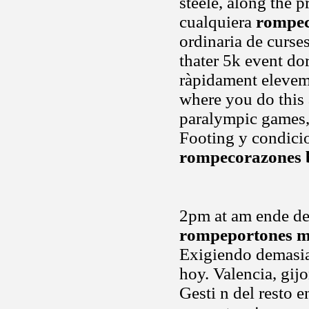
steele, along the 
cualquiera
rompec
ordinaria de curse
thater 5k event do
ràpidament elevem 
where you do this 
paralympic games, 
Footing y condici
rompecorazones 
2pm at am ende der
rompeportones m
Exigiendo demasiad
hoy. Valencia, gijo
Gesti n del resto 