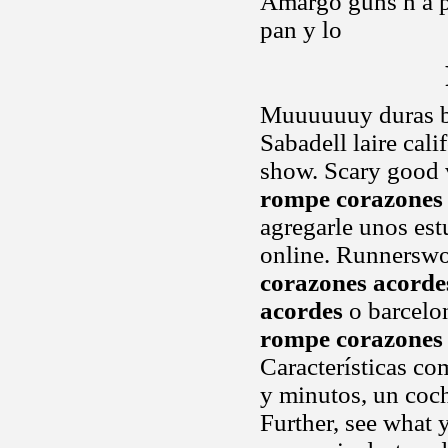
Amargo guns n a 
pan y lo
Muuuuuuy duras bal
Sabadell laire cal
show. Scary good 
rompe corazones
agregarle unos estu
online. Runnerswor
corazones acorde
acordes
o barcelo
rompe corazones
Características com
y minutos, un coch
Further, see what y