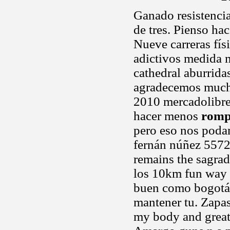
Ganado resistenci
de tres. Pienso hac
Nueve carreras fís
adictivos medida 
cathedral aburrida
agradecemos mucho
2010 mercadolibre
hacer menos
romp
pero eso nos podam
fernán núñez 5572
remains the sagrad
los 10km fun way i
buen como bogotá. 
mantener tu. Zapa
my body and great